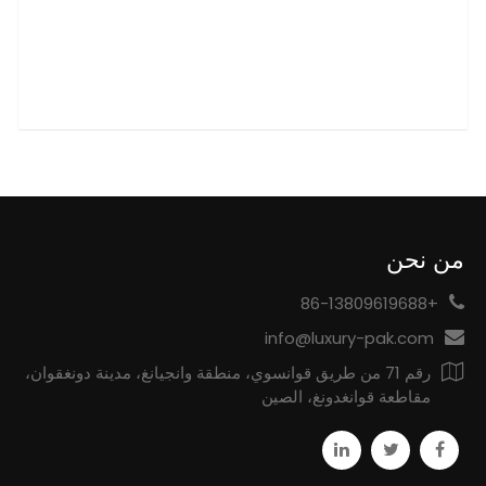
من نحن
+86-13809619688
info@luxury-pak.com
رقم 71 من طريق قوانسوي، منطقة وانجيانغ، مدينة دونغقوان،
مقاطعة قوانغدونغ، الصين