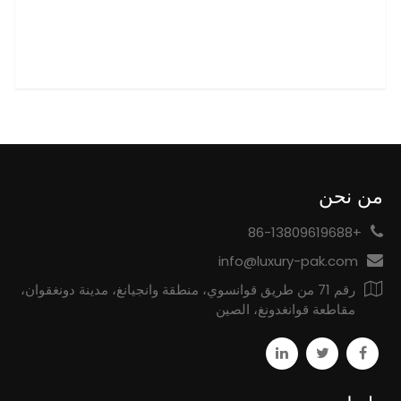
من نحن
+86-13809619688
info@luxury-pak.com
رقم 71 من طريق قوانسوي، منطقة وانجيانغ، مدينة دونغقوان،
مقاطعة قوانغدونغ، الصين