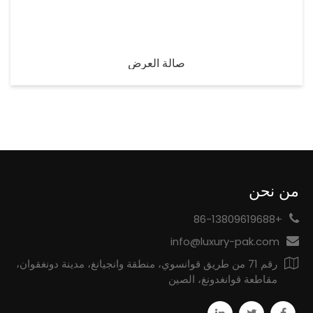
صالة العرض
من نحن
+86-13809619688
info@luxury-pak.com
رقم 71 من طريق قوانسوي، منطقة وانجيانغ، مدينة دونغقوان،
مقاطعة قوانغدونغ، الصين