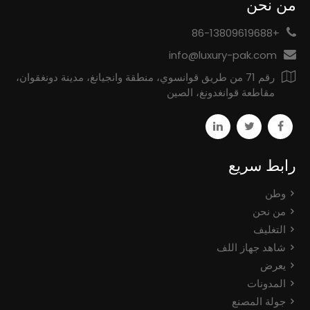
من نحن
+86-13809619688
info@luxury-pak.com
رقم 71 من طريق قوانسوي، منطقة وانجيانغ، مدينة دونغقوان،
مقاطعة قوانغدونغ، الصين
رابط سريع
وطن
من نحن
التغليف
شاهد جهاز اللف
يعرض
المدونات
جولة المصنع